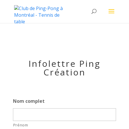
.et-fixed-header #logo { max-height: 90px !important;
padding:0 !important; }
Infolettre Ping
Création
Nom complet
Prénom